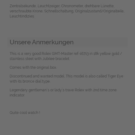
Zentralsekunde, Leuchtzeiger, Chronometer, drehbare Lünette,
verschraubte Krone, Schnellschaltung, Originalzustand/Originalteile,
Leuchtindizies
Unsere Anmerkungen
This is a very good Rolex GMT-Master ref-16713 in 18k yellow gold /
stainless steel with Jubilee bracelet.
Comes with the original box.
Discontinued and wanted model. This model is also called Tiger Eye
with its bronce dial type.
Legendary gentleman´s or lady´s trave Rolex with 2nd time zone
indicator.
Quite cool watch !