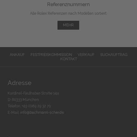
Referenznummern
Alle Rolex Referenzen nach Modellen sortiert.
MEHR
ANKAUF
FESTPREISKOMMISSION
VERKAUF
SUCHAUFTRAG
KONTAKT
Adresse
Kardinal-Faulhaber-Straße 14a
D-80333 München
Telefon: +49 (0)89 29 32 70
E-Mail:
info@bachmann-scher.de