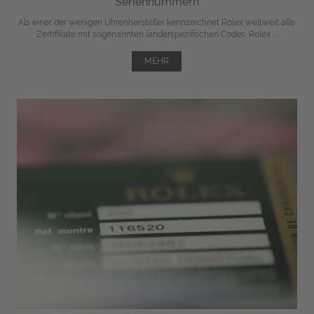
Seriennummern
Als einer der wenigen Uhrenhersteller kennzeichnet Rolex weltweit alle
Zertifikate mit sogenannten länderspezifischen Codes. Rolex ...
MEHR