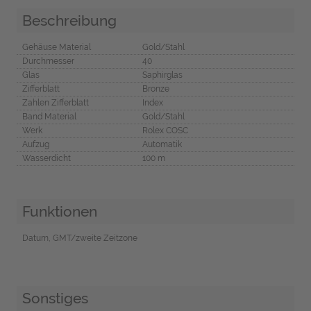
Beschreibung
Gehäuse Material
Gold/Stahl
Durchmesser
40
Glas
Saphirglas
Zifferblatt
Bronze
Zahlen Zifferblatt
Index
Band Material
Gold/Stahl
Werk
Rolex COSC
Aufzug
Automatik
Wasserdicht
100 m
Funktionen
Datum, GMT/zweite Zeitzone
Sonstiges