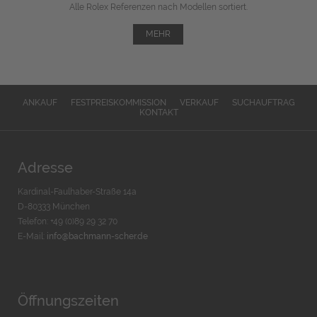
Alle Rolex Referenzen nach Modellen sortiert.
MEHR
ANKAUF
FESTPREISKOMMISSION
VERKAUF
SUCHAUFTRAG
KONTAKT
Adresse
Kardinal-Faulhaber-Straße 14a
D-80333 München
Telefon: +49 (0)89 29 32 70
E-Mail:
info@bachmann-scher.de
Öffnungszeiten