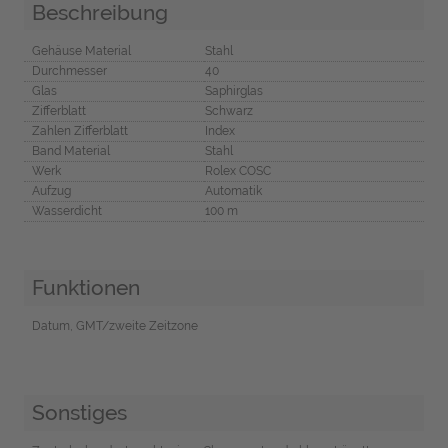
Beschreibung
Gehäuse Material
Stahl
Durchmesser
40
Glas
Saphirglas
Zifferblatt
Schwarz
Zahlen Zifferblatt
Index
Band Material
Stahl
Werk
Rolex COSC
Aufzug
Automatik
Wasserdicht
100 m
Funktionen
Datum, GMT/zweite Zeitzone
Sonstiges