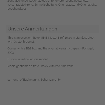
Zentralsekunde, Leuchtzeiger, Chronometer, drehbare Lünette,
verschraubte Krone, Schnellschaltung, Originalzustand/Originalteile,
Leuchtindizies
Unsere Anmerkungen
This is an excellent Rolex GMT-Master II ref-16710 in stainless steel
with Oyster bracelet.
Comes with a B&S box and the original warranty papers - Portugal,
2003.
Discontinued collectors model!
Iconic gentleman´s travel Rolex with 2nd time zone!
12 month of Bachmann & Scher warranty!