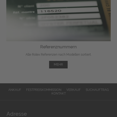
Referenznummern
Alle Rolex Referenzen nach Modellen sortiert.
MEHR
ANKAUF
FESTPREISKOMMISSION
VERKAUF
SUCHAUFTRAG
KONTAKT
Adresse