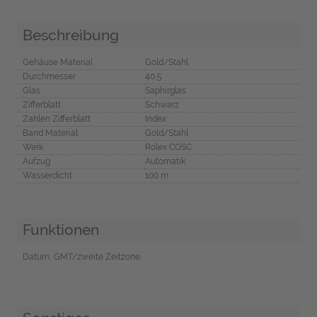
Beschreibung
Gehäuse Material
Gold/Stahl
Durchmesser
40,5
Glas
Saphirglas
Zifferblatt
Schwarz
Zahlen Zifferblatt
Index
Band Material
Gold/Stahl
Werk
Rolex COSC
Aufzug
Automatik
Wasserdicht
100 m
Funktionen
Datum, GMT/zweite Zeitzone