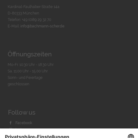
Kardinal-Faulhaber-Straße 14a
D-80333 München
Telefon: +49 (0)89 29 32 70
E-Mail:
info@bachmann-scher.de
Öffnungszeiten
Mo-Fr. 10:30 Uhr - 18:30 Uhr
Sa. 11:00 Uhr - 15.00 Uhr
Sonn- und Feiertage
geschlossen
Follow us
Facebook
Instagram
Youtube