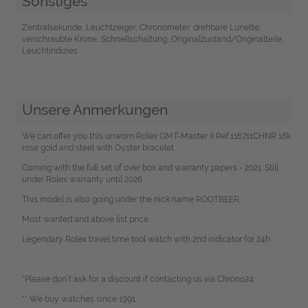
Sonstiges
Zentralsekunde, Leuchtzeiger, Chronometer, drehbare Lünette,
verschraubte Krone, Schnellschaltung, Originalzustand/Originalteile,
Leuchtindizies
Unsere Anmerkungen
We can offer you this unworn Rolex GMT-Master II Ref.116711CHNR 18k
rose gold and steel with Oyster bracelet.
Coming with the full set of over box and warranty papers - 2021. Still
under Rolex warranty until 2026.
This model is also going under the nick name ROOTBEER.
Most wanted and above list price.
Legendary Rolex travel time tool watch with 2nd indicator for 24h.
*Please don`t ask for a discount if contacting us via Chrono24.
** We buy watches since 1991.