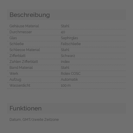
Beschreibung
Gehäuse Material
Stahl
Durchmesser
40
Glas
Saphirglas
Schließe
Faltschließe
Schliesse Material
Stahl
Zifferblatt
Schwarz
Zahlen Zifferblatt
Index
Band Material
Stahl
Werk
Rolex COSC
Aufzug
Automatik
Wasserdicht
100 m
Funktionen
Datum, GMT/zweite Zeitzone