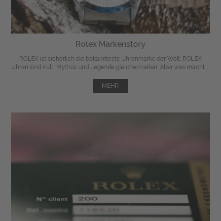
Rolex Markenstory
ROLEX ist sicherlich die bekannteste Uhrenmarke der Welt. ROLEX
Uhren sind Kult, Mythos und Legende gleichermaßen. Aber was macht ...
MEHR