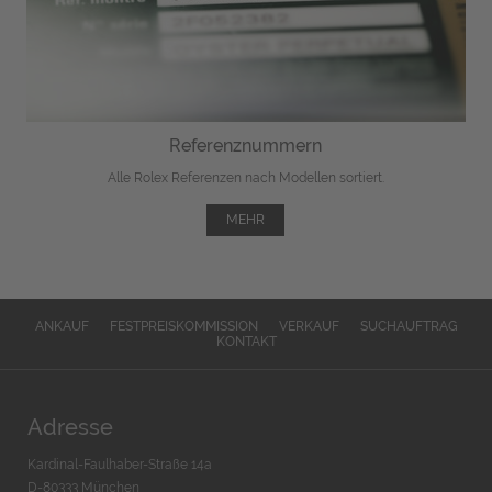
Referenznummern
Alle Rolex Referenzen nach Modellen sortiert.
MEHR
ANKAUF
FESTPREISKOMMISSION
VERKAUF
SUCHAUFTRAG
KONTAKT
Adresse
Kardinal-Faulhaber-Straße 14a
D-80333 München