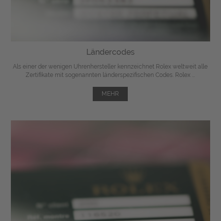
Ländercodes
Als einer der wenigen Uhrenhersteller kennzeichnet Rolex weltweit alle
Zertifikate mit sogenannten länderspezifischen Codes. Rolex ...
MEHR