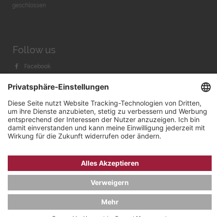
geschlossen
Follow us
Facebook
Instagram
Youtube
© 2026 by
Bachmann & Scher GmbH / Watchandco GmbH
DATENSCHUTZ
IMPRESSUM
VERSANDKOSTEN
AGB & WIDERRUF
COOKIE-EINSTELLUNGEN