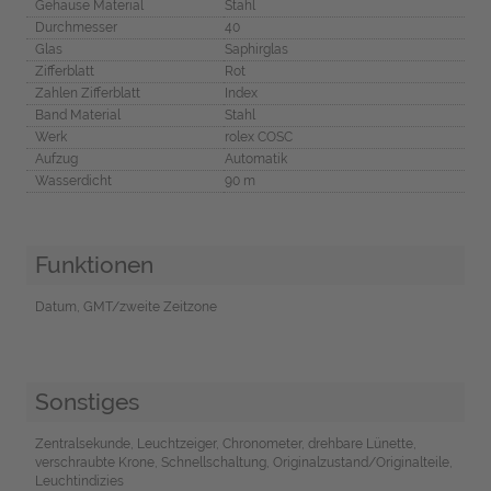
Gehäuse Material
Stahl
Durchmesser
40
Glas
Saphirglas
Zifferblatt
Rot
Zahlen Zifferblatt
Index
Band Material
Stahl
Werk
rolex COSC
Aufzug
Automatik
Wasserdicht
90 m
Funktionen
Datum, GMT/zweite Zeitzone
Sonstiges
Zentralsekunde, Leuchtzeiger, Chronometer, drehbare Lünette,
verschraubte Krone, Schnellschaltung, Originalzustand/Originalteile,
Leuchtindizies