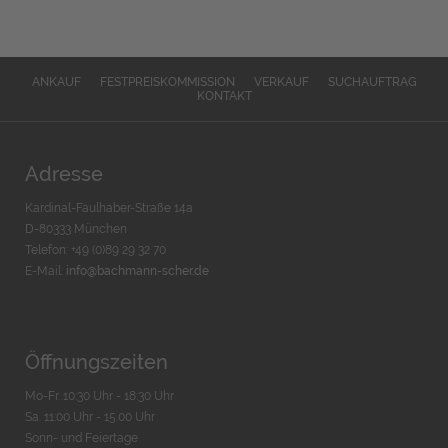
ANKAUF
FESTPREISKOMMISSION
VERKAUF
SUCHAUFTRAG
KONTAKT
Adresse
Kardinal-Faulhaber-Straße 14a
D-80333 München
Telefon: +49 (0)89 29 32 70
E-Mail:
info@bachmann-scher.de
Öffnungszeiten
Mo-Fr. 10:30 Uhr - 18:30 Uhr
Sa. 11:00 Uhr - 15.00 Uhr
Sonn- und Feiertage