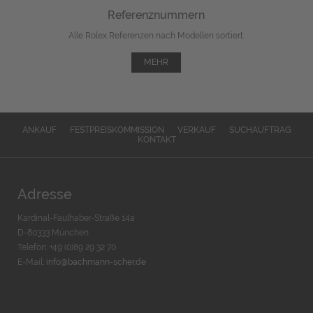
Referenznummern
Alle Rolex Referenzen nach Modellen sortiert.
MEHR
ANKAUF
FESTPREISKOMMISSION
VERKAUF
SUCHAUFTRAG
KONTAKT
Adresse
Kardinal-Faulhaber-Straße 14a
D-80333 München
Telefon: +49 (0)89 29 32 70
E-Mail:
info@bachmann-scher.de