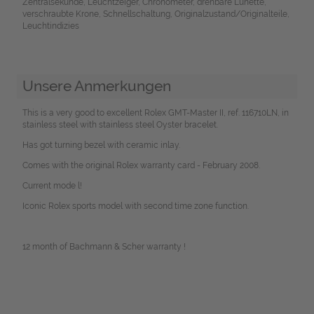
Zentralsekunde, Leuchtzeiger, Chronometer, drehbare Lünette,
verschraubte Krone, Schnellschaltung, Originalzustand/Originalteile,
Leuchtindizies
Unsere Anmerkungen
This is a very good to excellent Rolex GMT-Master II, ref. 116710LN, in
stainless steel with stainless steel Oyster bracelet.
Has got turning bezel with ceramic inlay.
Comes with the original Rolex warranty card - February 2008.
Current mode l!
Iconic Rolex sports model with second time zone function.
12 month of Bachmann & Scher warranty !