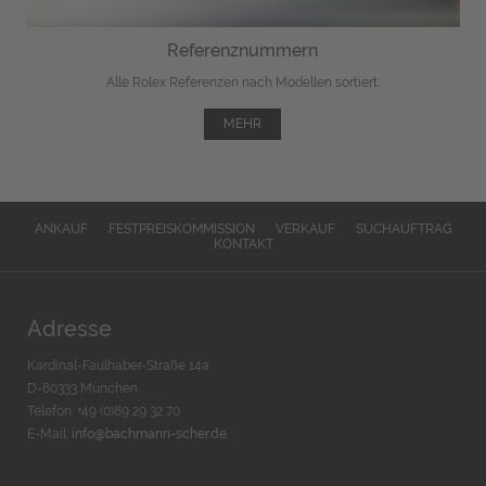
Referenznummern
Alle Rolex Referenzen nach Modellen sortiert.
MEHR
ANKAUF
FESTPREISKOMMISSION
VERKAUF
SUCHAUFTRAG
KONTAKT
Adresse
Kardinal-Faulhaber-Straße 14a
D-80333 München
Telefon: +49 (0)89 29 32 70
E-Mail:
info@bachmann-scher.de