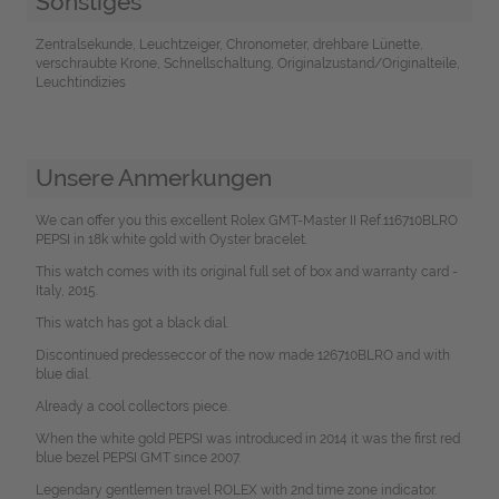
Sonstiges
Zentralsekunde, Leuchtzeiger, Chronometer, drehbare Lünette,
verschraubte Krone, Schnellschaltung, Originalzustand/Originalteile,
Leuchtindizies
Unsere Anmerkungen
We can offer you this excellent Rolex GMT-Master II Ref.116710BLRO
PEPSI in 18k white gold with Oyster bracelet.
This watch comes with its original full set of box and warranty card -
Italy, 2015.
This watch has got a black dial.
Discontinued predesseccor of the now made 126710BLRO and with
blue dial.
Already a cool collectors piece.
When the white gold PEPSI was introduced in 2014 it was the first red
blue bezel PEPSI GMT since 2007.
Legendary gentlemen travel ROLEX with 2nd time zone indicator.