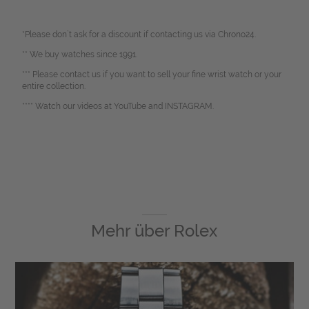
*Please don`t ask for a discount if contacting us via Chrono24.
** We buy watches since 1991.
*** Please contact us if you want to sell your fine wrist watch or your
entire collection.
**** Watch our videos at YouTube and INSTAGRAM.
Mehr über
Rolex