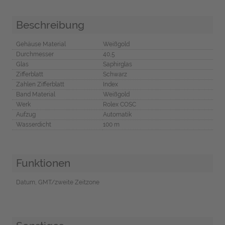
Beschreibung
Gehäuse Material
Weißgold
Durchmesser
40,5
Glas
Saphirglas
Zifferblatt
Schwarz
Zahlen Zifferblatt
Index
Band Material
Weißgold
Werk
Rolex COSC
Aufzug
Automatik
Wasserdicht
100 m
Funktionen
Datum, GMT/zweite Zeitzone