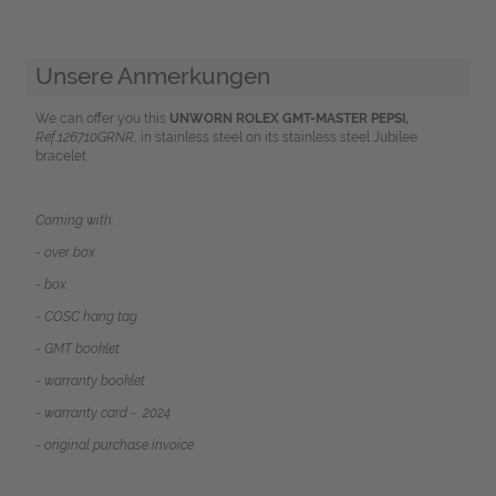
Unsere Anmerkungen
We can offer you this
UNWORN ROLEX GMT-MASTER PEPSI,
Ref.126710GRNR,
in stainless steel on its stainless steel Jubilee
bracelet.
Coming with:
- over box
- box
- COSC hang tag
- GMT booklet
- warranty booklet
- warranty card - 2024
- original purchase invoice