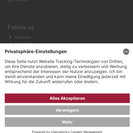
geschlossen
Follow us
Facebook
Instagram
Youtube
© 2026 by
Bachmann & Scher GmbH / Watchandco GmbH
DATENSCHUTZ
IMPRESSUM
VERSANDKOSTEN
AGB & WIDERRUF
COOKIE-EINSTELLUNGEN