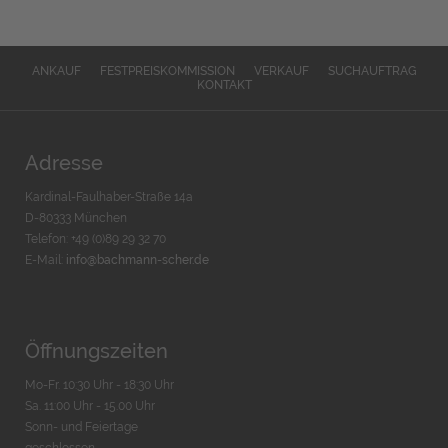
ANKAUF
FESTPREISKOMMISSION
VERKAUF
SUCHAUFTRAG
KONTAKT
Adresse
Kardinal-Faulhaber-Straße 14a
D-80333 München
Telefon: +49 (0)89 29 32 70
E-Mail:
info@bachmann-scher.de
Öffnungszeiten
Mo-Fr. 10:30 Uhr - 18:30 Uhr
Sa. 11:00 Uhr - 15.00 Uhr
Sonn- und Feiertage