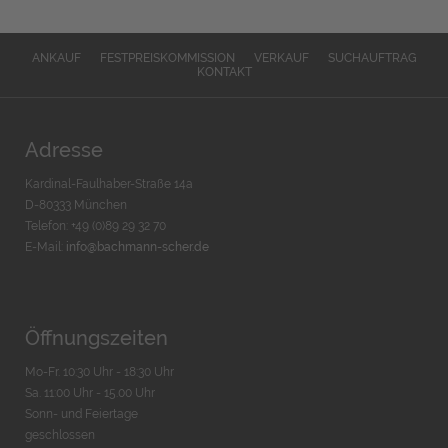
ANKAUF
FESTPREISKOMMISSION
VERKAUF
SUCHAUFTRAG
KONTAKT
Adresse
Kardinal-Faulhaber-Straße 14a
D-80333 München
Telefon: +49 (0)89 29 32 70
E-Mail:
info@bachmann-scher.de
Öffnungszeiten
Mo-Fr. 10:30 Uhr - 18:30 Uhr
Sa. 11:00 Uhr - 15.00 Uhr
Sonn- und Feiertage
geschlossen