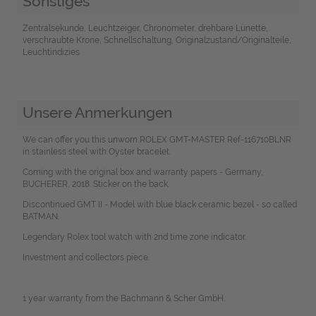
Sonstiges
Zentralsekunde, Leuchtzeiger, Chronometer, drehbare Lünette,
verschraubte Krone, Schnellschaltung, Originalzustand/Originalteile,
Leuchtindizies
Unsere Anmerkungen
We can offer you this unworn ROLEX GMT-MASTER Ref-116710BLNR
in stainless steel with Oyster bracelet.
Coming with the original box and warranty papers - Germany,
BUCHERER, 2018. Sticker on the back.
Discontinued GMT II - Model with blue black ceramic bezel - so called
BATMAN.
Legendary Rolex tool watch with 2nd time zone indicator.
Investment and collectors piece.
1 year warranty from the Bachmann & Scher GmbH.