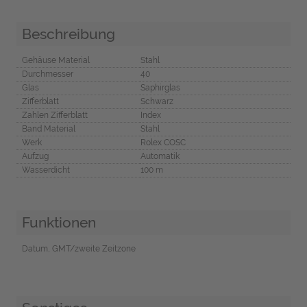
Beschreibung
Gehäuse Material
Stahl
Durchmesser
40
Glas
Saphirglas
Zifferblatt
Schwarz
Zahlen Zifferblatt
Index
Band Material
Stahl
Werk
Rolex COSC
Aufzug
Automatik
Wasserdicht
100 m
Funktionen
Datum, GMT/zweite Zeitzone