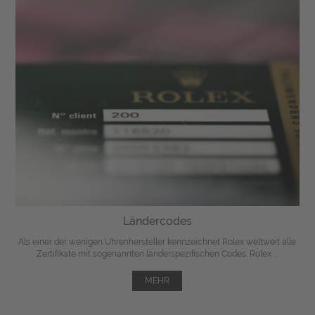
Ländercodes
Als einer der wenigen Uhrenhersteller kennzeichnet Rolex weltweit alle
Zertifikate mit sogenannten länderspezifischen Codes. Rolex ...
MEHR