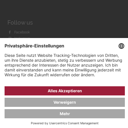
Follow us
Facebook
Instagram
Youtube
© 2026 by
Bachmann & Scher GmbH / Watchandco GmbH
DATENSCHUTZ
IMPRESSUM
VERSANDKOSTEN
AGB & WIDERRUF
COOKIE-EINSTELLUNGEN