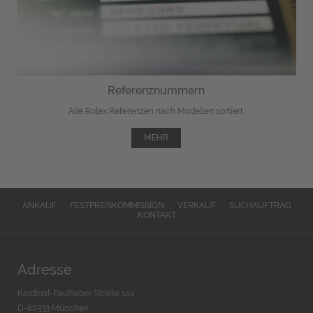
Referenznummern
Alle Rolex Referenzen nach Modellen sortiert.
MEHR
ANKAUF
FESTPREISKOMMISSION
VERKAUF
SUCHAUFTRAG
KONTAKT
Adresse
Kardinal-Faulhaber-Straße 14a
D-80333 München