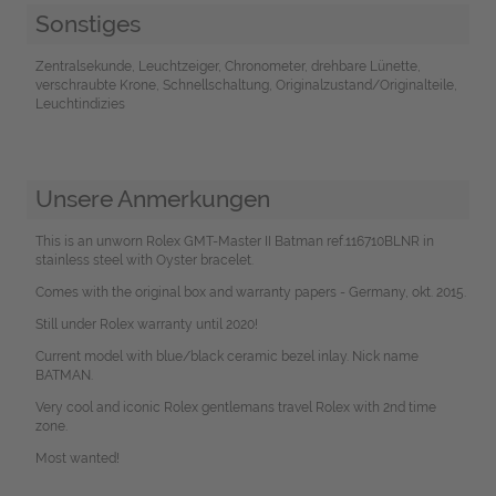
Sonstiges
Zentralsekunde, Leuchtzeiger, Chronometer, drehbare Lünette,
verschraubte Krone, Schnellschaltung, Originalzustand/Originalteile,
Leuchtindizies
Unsere Anmerkungen
This is an unworn Rolex GMT-Master II Batman ref.116710BLNR in
stainless steel with Oyster bracelet.
Comes with the original box and warranty papers - Germany, okt. 2015.
Still under Rolex warranty until 2020!
Current model with blue/black ceramic bezel inlay. Nick name
BATMAN.
Very cool and iconic Rolex gentlemans travel Rolex with 2nd time
zone.
Most wanted!