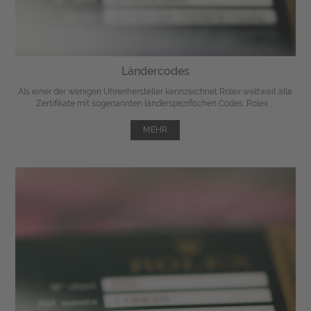
Ländercodes
Als einer der wenigen Uhrenhersteller kennzeichnet Rolex weltweit alle
Zertifikate mit sogenannten länderspezifischen Codes. Rolex ...
MEHR