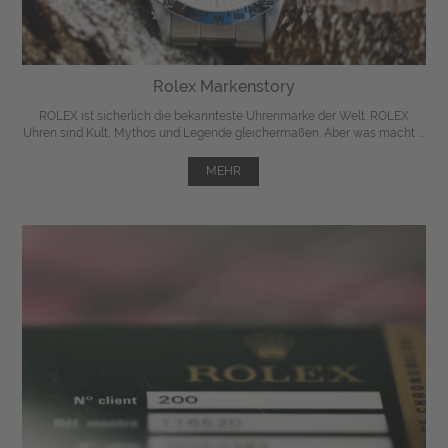
Rolex Markenstory
ROLEX ist sicherlich die bekannteste Uhrenmarke der Welt. ROLEX
Uhren sind Kult, Mythos und Legende gleichermaßen. Aber was macht ...
MEHR