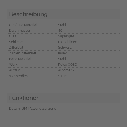
Beschreibung
Gehäuse Material
Stahl
Durchmesser
40
Glas
Saphirglas
Schließe
Faltschließe
Zifferblatt
Schwarz
Zahlen Zifferblatt
Index
Band Material
Stahl
Werk
Rolex COSC
Aufzug
Automatik
Wasserdicht
100 m
Funktionen
Datum, GMT/zweite Zeitzone