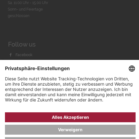
Sa. 11:00 Uhr - 15.00 Uhr
Sonn- und Feiertage
geschlossen
Follow us
Facebook
Instagram
Youtube
© 2026 by
Bachmann & Scher GmbH / Watchandco GmbH
DATENSCHUTZ
IMPRESSUM
VERSANDKOSTEN
AGB & WIDERRUF
COOKIE-EINSTELLUNGEN