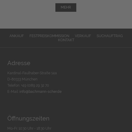
MEHR
ANKAUF
FESTPREISKOMMISSION
VERKAUF
SUCHAUFTRAG
KONTAKT
Adresse
Kardinal-Faulhaber-Straße 14a
D-80333 München
Telefon: +49 (0)89 29 32 70
E-Mail:
info@bachmann-scher.de
Öffnungszeiten
Mo-Fr. 10:30 Uhr - 18:30 Uhr