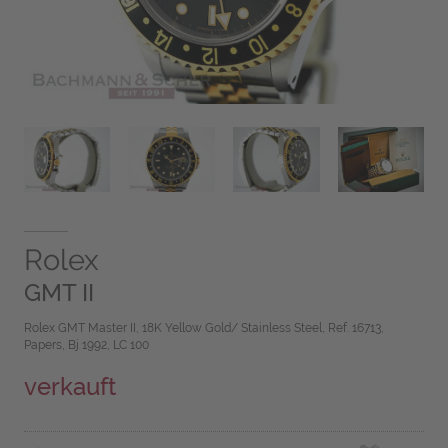
Rolex
GMT II
Rolex GMT Master II, 18K Yellow Gold/ Stainless Steel, Ref. 16713,
Papers, Bj 1992, LC 100
verkauft