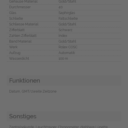
Gehäuse Material
Gold/Stahl
Durchmesser
40
Glas
Saphirglas
Schließe
Faltschließe
Schliesse Material
Gold/Stahl
Zifferblatt
Schwarz
Zahlen Zifferblatt
Index
Band Material
Gold/Stahl
Werk
Rolex COSC
Aufzug
Automatik
Wasserdicht
100 m
Funktionen
Datum, GMT/zweite Zeitzone
Sonstiges
Zentralsekunde, Leuchtzeiger, Chronometer, drehbare Lünette,