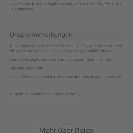
verschraubte Krone, Schnellschaltung, Originalzustand/Originalteile,
Leuchtindizies
Unsere Anmerkungen
This is an excellent Rolex GMT-Master II, ref. 16713, in stainless steel /
18k yellow gold with stainless / 18k yellow gold Jubilée bracelet.
Comes with original box and warranty papers - Germany, 1992.
Discontinued model!
Iconic Rolex sports model with second time zone in great condition!
12 month of Bachmann & Scher´s warranty.
Mehr über
Rolex