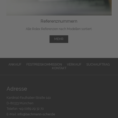
Referenznummern
Alle Rolex Referenzen nach Modellen sortiert.
MEHR
ANKAUF
FESTPREISKOMMISSION
VERKAUF
SUCHAUFTRAG
KONTAKT
Adresse
Kardinal-Faulhaber-Straße 14a
D-80333 München
Telefon: +49 (0)89 29 32 70
E-Mail:
info@bachmann-scher.de