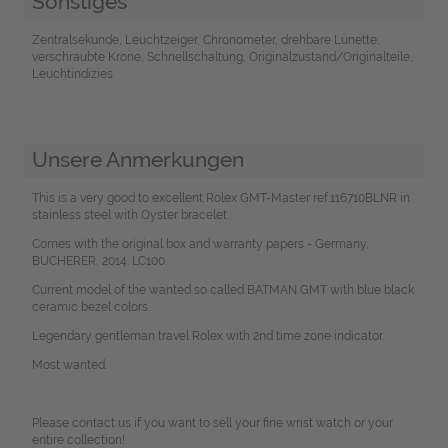
Sonstiges
Zentralsekunde, Leuchtzeiger, Chronometer, drehbare Lünette,
verschraubte Krone, Schnellschaltung, Originalzustand/Originalteile,
Leuchtindizies
Unsere Anmerkungen
This is a very good to excellent Rolex GMT-Master ref.116710BLNR in
stainless steel with Oyster bracelet.
Comes with the original box and warranty papers - Germany,
BUCHERER, 2014. LC100.
Current model of the wanted so called BATMAN GMT with blue black
ceramic bezel colors.
Legendary gentleman travel Rolex with 2nd time zone indicator.
Most wanted.
Please contact us if you want to sell your fine wrist watch or your
entire collection!