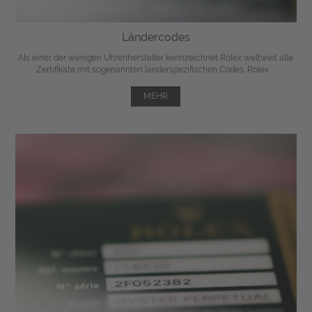
Ländercodes
Als einer der wenigen Uhrenhersteller kennzeichnet Rolex weltweit alle
Zertifikate mit sogenannten länderspezifischen Codes. Rolex ...
MEHR