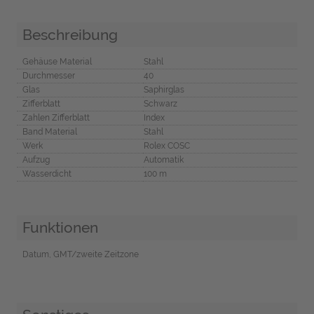
Beschreibung
Gehäuse Material
Stahl
Durchmesser
40
Glas
Saphirglas
Zifferblatt
Schwarz
Zahlen Zifferblatt
Index
Band Material
Stahl
Werk
Rolex COSC
Aufzug
Automatik
Wasserdicht
100 m
Funktionen
Datum, GMT/zweite Zeitzone