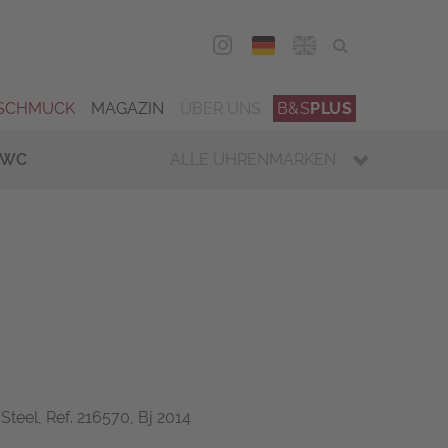
DEU
ENG
SCHMUCK
MAGAZIN
ÜBER UNS
B&S
PLUS
IWC
ALLE UHRENMARKEN
 Steel, Ref. 216570, Bj 2014