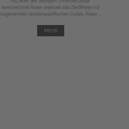
Als einer der wenigen Uhrenhersteller
kennzeichnet Rolex weltweit alle Zertifikate mit
sogenannten länderspezifischen Codes. Rolex ...
MEHR