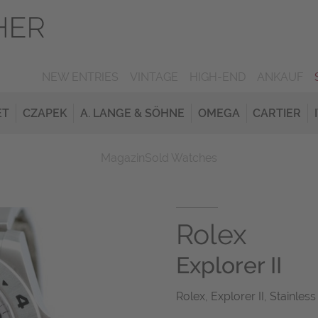
NEW ENTRIES
VINTAGE
HIGH-END
ANKAUF
ET
CZAPEK
A. LANGE & SÖHNE
OMEGA
CARTIER
Magazin
Sold Watches
Rolex
Explorer II
Rolex, Explorer II, Stainless