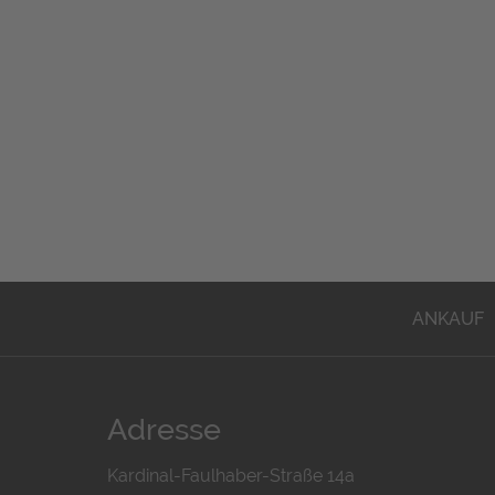
ANKAUF
Adresse
Kardinal-Faulhaber-Straße 14a