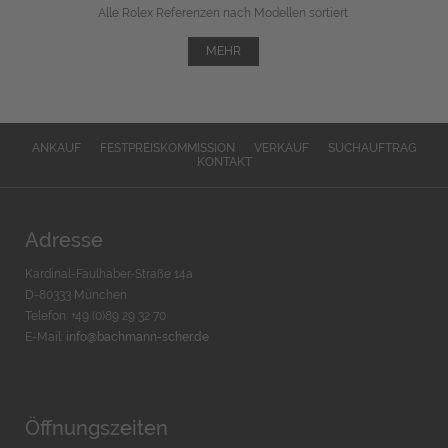
Alle Rolex Referenzen nach Modellen sortiert.
MEHR
ANKAUF
FESTPREISKOMMISSION
VERKAUF
SUCHAUFTRAG
KONTAKT
Adresse
Kardinal-Faulhaber-Straße 14a
D-80333 München
Telefon: +49 (0)89 29 32 70
E-Mail:
info@bachmann-scher.de
Öffnungszeiten