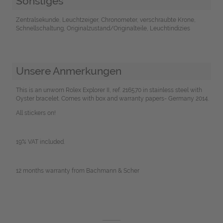
Sonstiges
Zentralsekunde, Leuchtzeiger, Chronometer, verschraubte Krone,
Schnellschaltung, Originalzustand/Originalteile, Leuchtindizies
Unsere Anmerkungen
This is an unworn Rolex Explorer II, ref. 216570 in stainless steel with
Oyster bracelet. Comes with box and warranty papers- Germany 2014.
All stickers on!
19% VAT included.
12 months warranty from Bachmann & Scher