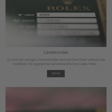
Ländercodes
Als einer der wenigen Uhrenhersteller kennzeichnet Rolex weltweit alle
Zertifikate mit sogenannten länderspezifischen Codes. Rolex ...
MEHR