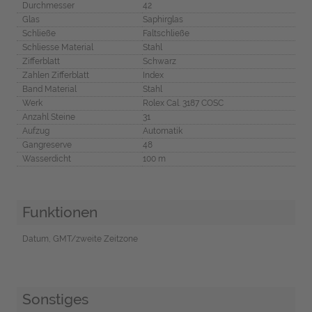
Durchmesser
42
Glas
Saphirglas
Schließe
Faltschließe
Schliesse Material
Stahl
Zifferblatt
Schwarz
Zahlen Zifferblatt
Index
Band Material
Stahl
Werk
Rolex Cal. 3187 COSC
Anzahl Steine
31
Aufzug
Automatik
Gangreserve
48
Wasserdicht
100 m
Funktionen
Datum, GMT/zweite Zeitzone
Sonstiges