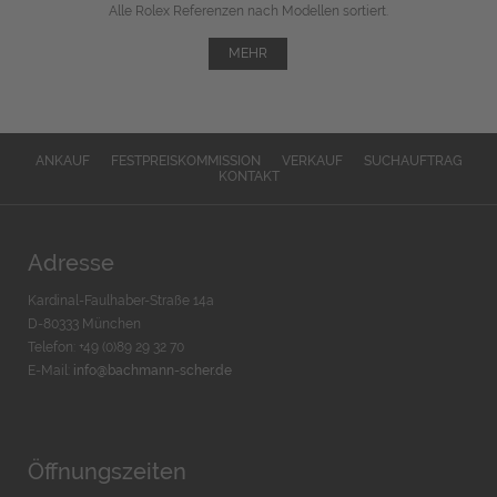
Alle Rolex Referenzen nach Modellen sortiert.
MEHR
ANKAUF
FESTPREISKOMMISSION
VERKAUF
SUCHAUFTRAG
KONTAKT
Adresse
Kardinal-Faulhaber-Straße 14a
D-80333 München
Telefon: +49 (0)89 29 32 70
E-Mail:
info@bachmann-scher.de
Öffnungszeiten