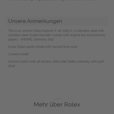
Unsere Anmerkungen
This is an unworn Rolex Explorer II, ref. 216570, in stainless steel with
stainless steel Oyster bracelet. Comes with original box and warranty
papers - WEMPE, Germany 2012.
Iconic Rolex sports model with second time zone.
Current model!
Unworn watch with all stickers. Still under Rollex warranty until April
2014!
Mehr über
Rolex