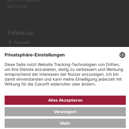
Sonn- und Feiertage
geschlossen
Follow us
Facebook
Instagram
Youtube
© 2026 by
Bachmann & Scher GmbH / Watchandco GmbH
DATENSCHUTZ
IMPRESSUM
VERSANDKOSTEN
AGB & WIDERRUF
COOKIE-EINSTELLUNGEN