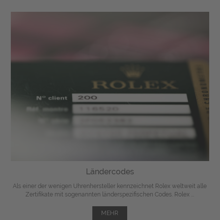
Ländercodes
Als einer der wenigen Uhrenhersteller kennzeichnet Rolex weltweit alle
Zertifikate mit sogenannten länderspezifischen Codes. Rolex ...
MEHR