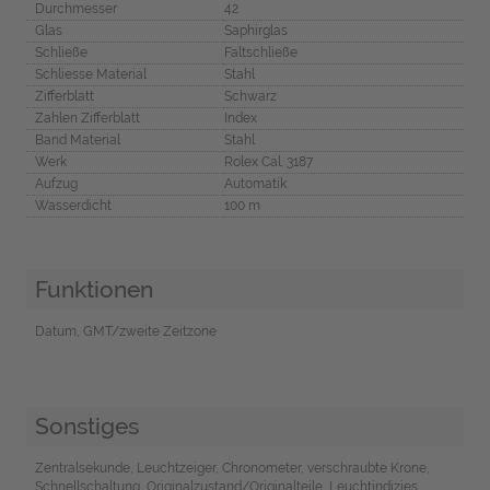
Durchmesser
42
Glas
Saphirglas
Schließe
Faltschließe
Schliesse Material
Stahl
Zifferblatt
Schwarz
Zahlen Zifferblatt
Index
Band Material
Stahl
Werk
Rolex Cal. 3187
Aufzug
Automatik
Wasserdicht
100 m
Funktionen
Datum, GMT/zweite Zeitzone
Sonstiges
Zentralsekunde, Leuchtzeiger, Chronometer, verschraubte Krone,
Schnellschaltung, Originalzustand/Originalteile, Leuchtindizies