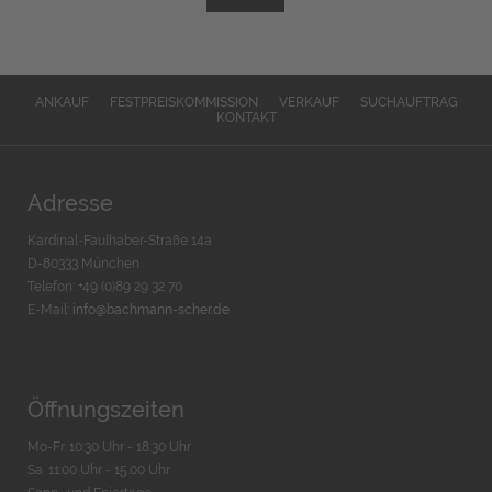
ANKAUF
FESTPREISKOMMISSION
VERKAUF
SUCHAUFTRAG
KONTAKT
Adresse
Kardinal-Faulhaber-Straße 14a
D-80333 München
Telefon: +49 (0)89 29 32 70
E-Mail:
info@bachmann-scher.de
Öffnungszeiten
Mo-Fr. 10:30 Uhr - 18:30 Uhr
Sa. 11:00 Uhr - 15.00 Uhr