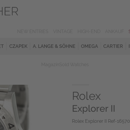
NEW ENTRIES
VINTAGE
HIGH-END
ANKAUF
ET
CZAPEK
A. LANGE & SÖHNE
OMEGA
CARTIER
Magazin
Sold Watches
Rolex
Explorer II
Rolex Explorer II Ref-1657