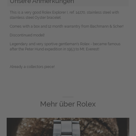
Unsere Anmerkungen
This is a very good Rolex Explorer I, ref. 14270, stainless steel with
stainless steel Oyster bracelet.
Comes with a box and 12 month warrantry from Bachmann & Scher!
Discontinued model!
Legendary and very sportive gentleman's Rolex - became famous
after the Peter Hund expedition in 1953 to Mt. Everest!
Already a collectors piece!
Mehr über
Rolex