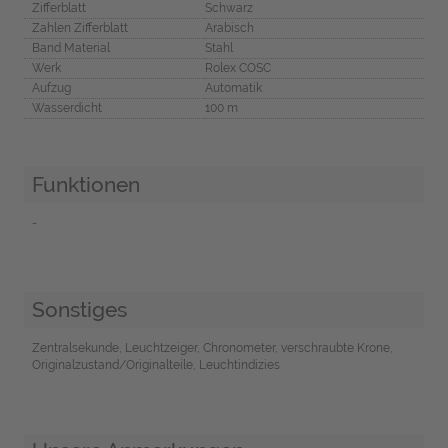
Zifferblatt
Schwarz
Zahlen Zifferblatt
Arabisch
Band Material
Stahl
Werk
Rolex COSC
Aufzug
Automatik
Wasserdicht
100 m
Funktionen
-
Sonstiges
Zentralsekunde, Leuchtzeiger, Chronometer, verschraubte Krone,
Originalzustand/Originalteile, Leuchtindizies