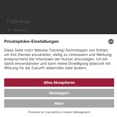
Follow us
Facebook
Instagram
Youtube
© 2026 by
Bachmann & Scher GmbH / Watchandco GmbH
DATENSCHUTZ
IMPRESSUM
VERSANDKOSTEN
AGB & WIDERRUF
COOKIE-EINSTELLUNGEN