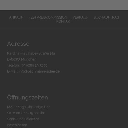
ANKAUF
FESTPREISKOMMISSION
VERKAUF
SUCHAUFTRAG
KONTAKT
Adresse
Kardinal-Faulhaber-Straße 14a
D-80333 München
Telefon: +49 (0)89 29 32 70
E-Mail:
info@bachmann-scher.de
Öffnungszeiten
Mo-Fr. 10:30 Uhr - 18:30 Uhr
Sa. 11:00 Uhr - 15.00 Uhr
Sonn- und Feiertage
geschlossen