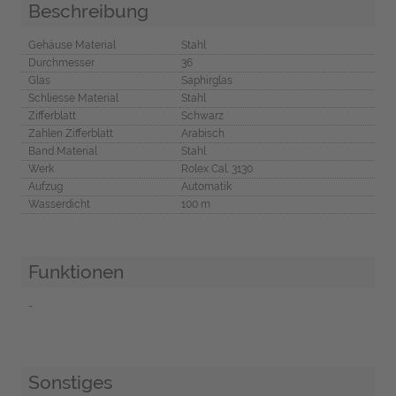
Beschreibung
Gehäuse Material
Stahl
Durchmesser
36
Glas
Saphirglas
Schliesse Material
Stahl
Zifferblatt
Schwarz
Zahlen Zifferblatt
Arabisch
Band Material
Stahl
Werk
Rolex Cal. 3130
Aufzug
Automatik
Wasserdicht
100 m
Funktionen
-
Sonstiges