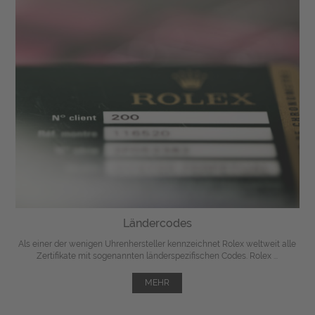
Ländercodes
Als einer der wenigen Uhrenhersteller kennzeichnet Rolex weltweit alle
Zertifikate mit sogenannten länderspezifischen Codes. Rolex ...
MEHR