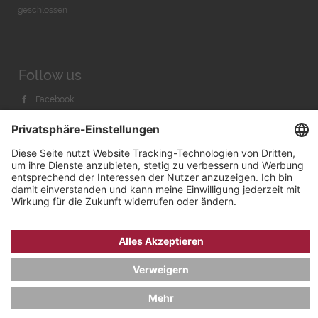
geschlossen
Follow us
Facebook
Instagram
Youtube
© 2026 by
Bachmann & Scher GmbH / Watchandco GmbH
DATENSCHUTZ
IMPRESSUM
VERSANDKOSTEN
AGB & WIDERRUF
COOKIE-EINSTELLUNGEN