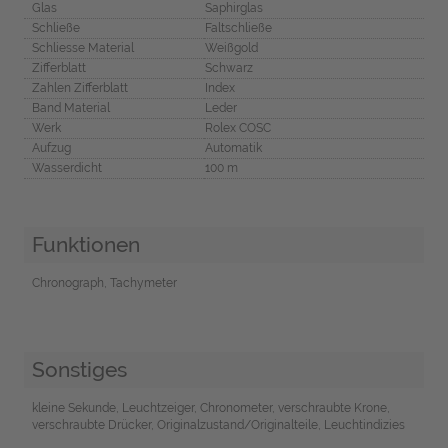
Glas
Saphirglas
Schließe
Faltschließe
Schliesse Material
Weißgold
Zifferblatt
Schwarz
Zahlen Zifferblatt
Index
Band Material
Leder
Werk
Rolex COSC
Aufzug
Automatik
Wasserdicht
100 m
Funktionen
Chronograph, Tachymeter
Sonstiges
kleine Sekunde, Leuchtzeiger, Chronometer, verschraubte Krone,
verschraubte Drücker, Originalzustand/Originalteile, Leuchtindizies