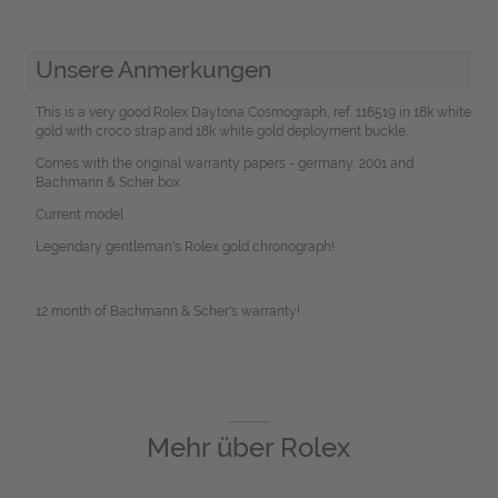
Unsere Anmerkungen
This is a very good Rolex Daytona Cosmograph, ref. 116519 in 18k white
gold with croco strap and 18k white gold deployment buckle.
Comes with the original warranty papers - germany, 2001 and
Bachmann & Scher box.
Current model
Legendary gentleman's Rolex gold chronograph!
12 month of Bachmann & Scher's warranty!
Mehr über
Rolex