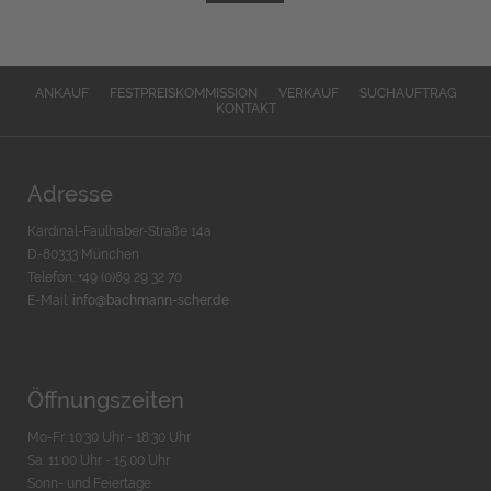
ANKAUF
FESTPREISKOMMISSION
VERKAUF
SUCHAUFTRAG
KONTAKT
Adresse
Kardinal-Faulhaber-Straße 14a
D-80333 München
Telefon: +49 (0)89 29 32 70
E-Mail:
info@bachmann-scher.de
Öffnungszeiten
Mo-Fr. 10:30 Uhr - 18:30 Uhr
Sa. 11:00 Uhr - 15.00 Uhr
Sonn- und Feiertage