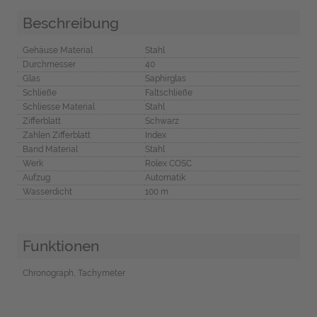
Beschreibung
Gehäuse Material
Stahl
Durchmesser
40
Glas
Saphirglas
Schließe
Faltschließe
Schliesse Material
Stahl
Zifferblatt
Schwarz
Zahlen Zifferblatt
Index
Band Material
Stahl
Werk
Rolex COSC
Aufzug
Automatik
Wasserdicht
100 m
Funktionen
Chronograph, Tachymeter