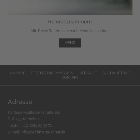
Referenznummern
Alle Rolex Referenzen nach Modellen sortiert.
MEHR
ANKAUF
FESTPREISKOMMISSION
VERKAUF
SUCHAUFTRAG
KONTAKT
Adresse
Kardinal-Faulhaber-Straße 14a
D-80333 München
Telefon: +49 (0)89 29 32 70
E-Mail:
info@bachmann-scher.de