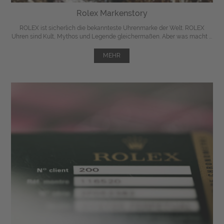
Rolex Markenstory
ROLEX ist sicherlich die bekannteste Uhrenmarke der Welt. ROLEX
Uhren sind Kult, Mythos und Legende gleichermaßen. Aber was macht ...
MEHR