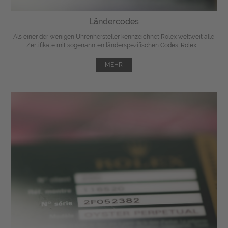
Ländercodes
Als einer der wenigen Uhrenhersteller kennzeichnet Rolex weltweit alle
Zertifikate mit sogenannten länderspezifischen Codes. Rolex ...
MEHR