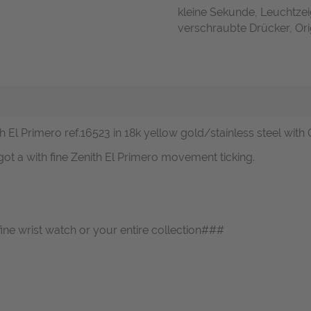
kleine Sekunde, Leuchtze
verschraubte Drücker, Orig
l Primero ref.16523 in 18k yellow gold/stainless steel with 
got a with fine Zenith El Primero movement ticking.
fine wrist watch or your entire collection###