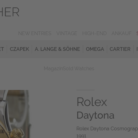
NEW ENTRIES
VINTAGE
HIGH-END
ANKAUF
ET
CZAPEK
A. LANGE & SÖHNE
OMEGA
CARTIER
Magazin
Sold Watches
Rolex
Daytona
Rolex Daytona Cosmograph 
1991