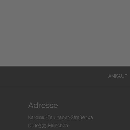
ANKAUF
Adresse
Kardinal-Faulhaber-Straße 14a
D-80333 München