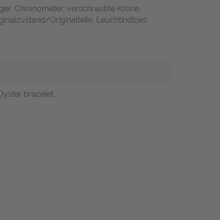
iger, Chronometer, verschraubte Krone,
inalzustand/Originalteile, Leuchtindizies
Oyster bracelet.