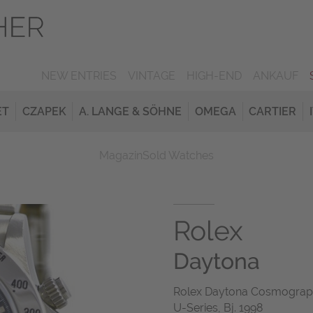
NEW ENTRIES
VINTAGE
HIGH-END
ANKAUF
ET
CZAPEK
A. LANGE & SÖHNE
OMEGA
CARTIER
Magazin
Sold Watches
Rolex
Daytona
Rolex Daytona Cosmograph, 
U-Series, Bj. 1998