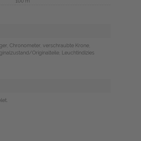
100 m
iger, Chronometer, verschraubte Krone,
inalzustand/Originalteile, Leuchtindizies
let.