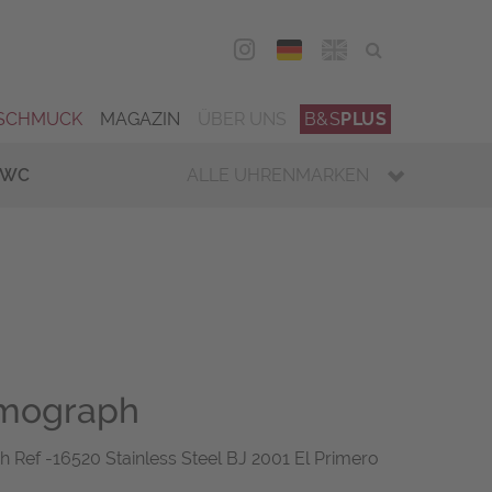
DEU
ENG
SCHMUCK
MAGAZIN
ÜBER UNS
B&S
PLUS
IWC
ALLE UHRENMARKEN
mograph
Ref -16520 Stainless Steel BJ 2001 El Primero