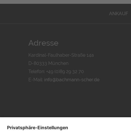
ANKAUF
Adresse
Kardinal-Faulhaber-Straße 14a
D-80333 München
Telefon: +49 (0)89 29 32 70
E-Mail:
info@bachmann-scher.de