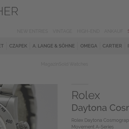
NEW ENTRIES
VINTAGE
HIGH-END
ANKAUF
ET
CZAPEK
A. LANGE & SÖHNE
OMEGA
CARTIER
Magazin
Sold Watches
Rolex
Daytona Cos
Rolex Daytona Cosmograph 
Movement A-Series