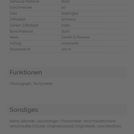
Gehäuse Material
Stahl
Durchmesser
40
Glas
Saphirglas
Zifferblatt
Schwarz
Zahlen Zifferblatt
Index
Band Material
Stahl
Werk
Zenith El Primero
Aufzug
Automatik
Wasserdicht
100 m
Funktionen
Chronograph, Tachymeter
Sonstiges
kleine Sekunde, Leuchtzeiger, Chronometer, verschraubte Krone,
verschraubte Drücker, Originalzustand/Originalteile, Leuchtindizies