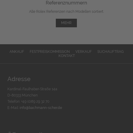
Referenznummern
Alle Rolex Referenzen nach Modellen sortiert.
MEHR
ANKAUF
FESTPREISKOMMISSION
VERKAUF
SUCHAUFTRAG
KONTAKT
Adresse
Kardinal-Faulhaber-Straße 14a
D-80333 München
Telefon: +49 (0)89 29 32 70
E-Mail:
info@bachmann-scher.de