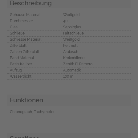
Beschreibung
Gehäuse Material
Weißgold
Durchmesser
40
Glas
Saphirglas
Schließe
Faltschließe
Schliesse Material
Weißgold
Zifferblatt
Perlmutt
Zahlen Zifferblatt
Arabisch
Band Material
Krokodilleder
Basis Kaliber
Zenith El Primero
Aufzug
Automatik
Wasserdicht
100 m
Funktionen
Chronograph, Tachymeter