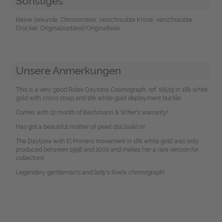
Sonstiges
kleine Sekunde, Chronometer, verschraubte Krone, verschraubte
Drücker, Originalzustand/Originalteile
Unsere Anmerkungen
This is a very good Rolex Daytona Cosmograph, ref. 16519 in 18k white
gold with croco strap and 18k white gold deployment buckle.
Comes with 12 month of Bachmann & Scher's warranty!
Has got a beautiful mother of pearl dial build in!
The Daytona with El Primero movement in 18k white gold was only
produced between 1998 and 2000 and makes her a rare version for
collectors!
Legendary gentleman's and lady's Roelx chronograph!