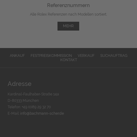
Referenznummern
Alle Rolex Referenzen nach Modellen sortiert.
MEHR
ANKAUF
FESTPREISKOMMISSION
VERKAUF
SUCHAUFTRAG
KONTAKT
Adresse
Kardinal-Faulhaber-Straße 14a
D-80333 München
Telefon: +49 (0)89 29 32 70
E-Mail:
info@bachmann-scher.de