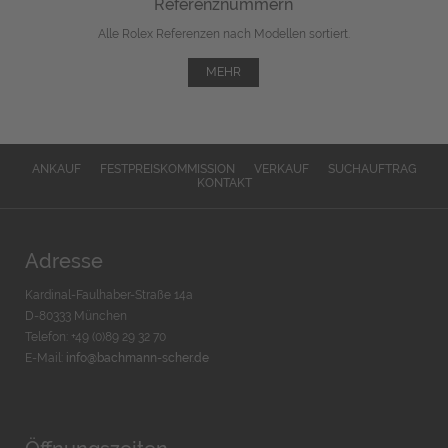
Referenznummern
Alle Rolex Referenzen nach Modellen sortiert.
MEHR
ANKAUF
FESTPREISKOMMISSION
VERKAUF
SUCHAUFTRAG
KONTAKT
Adresse
Kardinal-Faulhaber-Straße 14a
D-80333 München
Telefon: +49 (0)89 29 32 70
E-Mail:
info@bachmann-scher.de