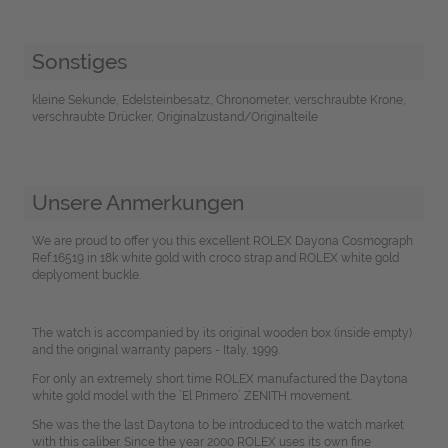
Sonstiges
kleine Sekunde, Edelsteinbesatz, Chronometer, verschraubte Krone,
verschraubte Drücker, Originalzustand/Originalteile
Unsere Anmerkungen
We are proud to offer you this excellent ROLEX Dayona Cosmograph
Ref.16519 in 18k white gold with croco strap and ROLEX white gold
deplyoment buckle.
The watch is accompanied by its original wooden box (inside empty)
and the original warranty papers - Italy, 1999.
For only an extremely short time ROLEX manufactured the Daytona
white gold model with the `El Primero´ ZENITH movement.
She was the the last Daytona to be introduced to the watch market
with this caliber. Since the year 2000 ROLEX uses its own fine