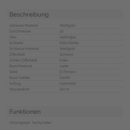
Beschreibung
Gehäuse Material
Weißgold
Durchmesser
40
Glas
Saphirglas
Schließe
Faltschließe
Schliesse Material
Weißgold
Zifferblatt
Schwarz
Zahlen Zifferblatt
Index
Band Material
Leder
Werk
El Primero
Basis Kaliber
Zenith
Aufzug
Automatik
Wasserdicht
100 m
Funktionen
Chronograph, Tachymeter