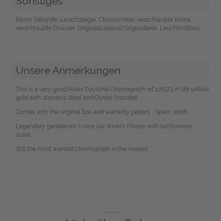
Sonstiges
kleine Sekunde, Leuchtzeiger, Chronometer, verschraubte Krone,
verschraubte Drücker, Originalzustand/Originalteile, Leuchtindizies
Unsere Anmerkungen
This is a very good Rolex Daytona Cosmograph ref.116523 in 18k yellow
gold with stainless steel and Oyster bracelet.
Comes with the original box and warranty papers - Spain, 2008.
Legendary gentleman´s race car drivers chrono with tachymeter
scale.
Still the most wanted chronograph in the market...