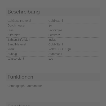
Beschreibung
Gehäuse Material
Gold/Stahl
Durchmesser
40
Glas
Saphirglas
Zifferblatt
Schwarz
Zahlen Zifferblatt
Index
Band Material
Gold/Stahl
Werk
Rolex COSC 4130
Aufzug
Automatik
Wasserdicht
100 m
Funktionen
Chronograph, Tachymeter