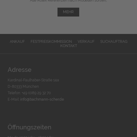
Alle Rolex Referenzen nach Modellen sortiert.
MEHR
ANKAUF
FESTPREISKOMMISSION
VERKAUF
SUCHAUFTRAG
KONTAKT
Adresse
Kardinal-Faulhaber-Straße 14a
D-80333 München
Telefon: +49 (0)89 29 32 70
E-Mail:
info@bachmann-scher.de
Öffnungszeiten