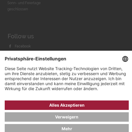
Sonn- und Feiertage
geschlossen
Follow us
Facebook
Instagram
Youtube
© 2026 by
Bachmann & Scher GmbH / Watchandco GmbH
DATENSCHUTZ
IMPRESSUM
VERSANDKOSTEN
AGB & WIDERRUF
COOKIE-EINSTELLUNGEN