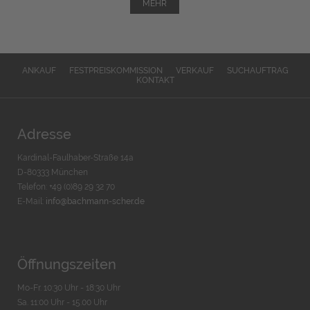
MEHR
ANKAUF
FESTPREISKOMMISSION
VERKAUF
SUCHAUFTRAG
KONTAKT
Adresse
Kardinal-Faulhaber-Straße 14a
D-80333 München
Telefon: +49 (0)89 29 32 70
E-Mail:
info@bachmann-scher.de
Öffnungszeiten
Mo-Fr. 10:30 Uhr - 18:30 Uhr
Sa. 11:00 Uhr - 15.00 Uhr