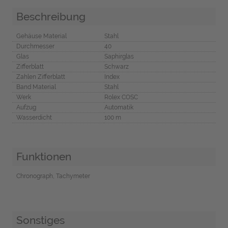
Beschreibung
Gehäuse Material
Stahl
Durchmesser
40
Glas
Saphirglas
Zifferblatt
Schwarz
Zahlen Zifferblatt
Index
Band Material
Stahl
Werk
Rolex COSC
Aufzug
Automatik
Wasserdicht
100 m
Funktionen
Chronograph, Tachymeter
Sonstiges