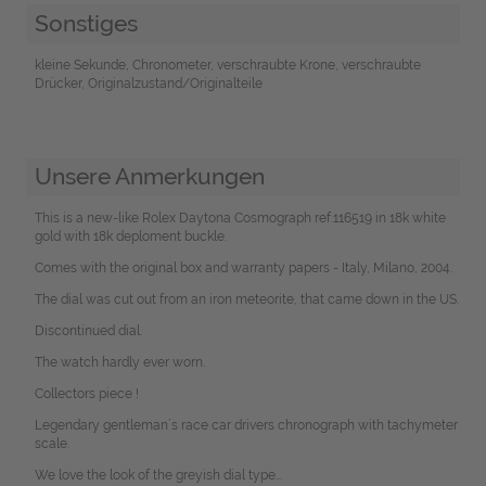
Sonstiges
kleine Sekunde, Chronometer, verschraubte Krone, verschraubte
Drücker, Originalzustand/Originalteile
Unsere Anmerkungen
This is a new-like Rolex Daytona Cosmograph ref.116519 in 18k white
gold with 18k deploment buckle.
Comes with the original box and warranty papers - Italy, Milano, 2004.
The dial was cut out from an iron meteorite, that came down in the US.
Discontinued dial.
The watch hardly ever worn.
Collectors piece !
Legendary gentleman´s race car drivers chronograph with tachymeter
scale.
We love the look of the greyish dial type...