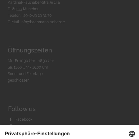
Kardinal-Faulhaber-Straße 14a
D-80333 München
Telefon: +49 (0)89 29 32 70
E-Mail:
info@bachmann-scher.de
Öffnungszeiten
Mo-Fr. 10:30 Uhr - 18:30 Uhr
Sa. 11:00 Uhr - 15.00 Uhr
Sonn- und Feiertage
geschlossen
Follow us
Facebook
Instagram
Youtube