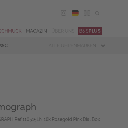
DEU
ENG
SCHMUCK
MAGAZIN
ÜBER UNS
B&S
PLUS
IWC
ALLE UHRENMARKEN
mograph
H Ref 116515LN 18k Rosegold Pink Dial Box