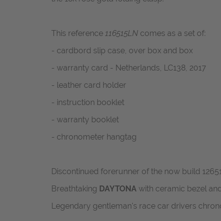
This reference
116515LN
co
mes as a set of:
- cardbord slip case, over box and box
- warranty card - Netherlands, LC138, 2017
- leather card holder
- instruction booklet
- warranty booklet
- chronometer hangtag
Discontinued forerunner of the now build 1265
Breathtaking
DAYTONA
with ceramic bezel and
Legendary gentleman's race car drivers chro