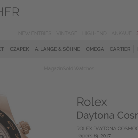
NEW ENTRIES
VINTAGE
HIGH-END
ANKAUF
ET
CZAPEK
A. LANGE & SÖHNE
OMEGA
CARTIER
Magazin
Sold Watches
Rolex
Daytona Cos
ROLEX DAYTONA COSMOGRAP
Papers Bj-2017