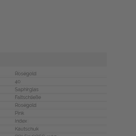
Roségold
40
Saphirglas
Faltschließe
Roségold
Pink
Index
Kautschuk