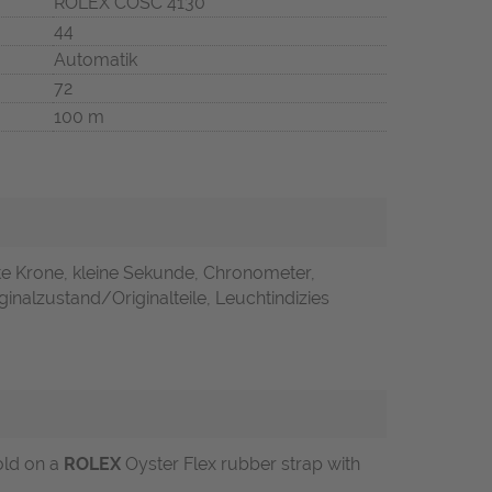
ROLEX COSC 4130
44
Automatik
72
100 m
te Krone, kleine Sekunde, Chronometer,
inalzustand/Originalteile, Leuchtindizies
old on a
ROLEX
Oyster Flex rubber strap with