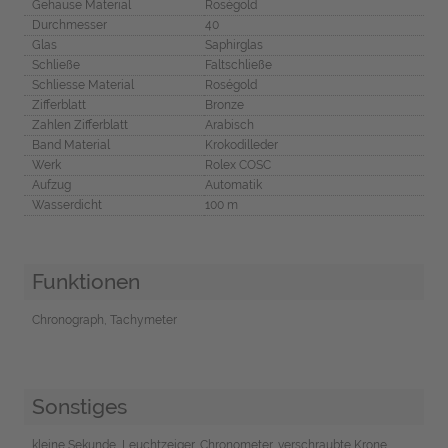
Gehäuse Material
Roségold
Durchmesser
40
Glas
Saphirglas
Schließe
Faltschließe
Schliesse Material
Roségold
Zifferblatt
Bronze
Zahlen Zifferblatt
Arabisch
Band Material
Krokodilleder
Werk
Rolex COSC
Aufzug
Automatik
Wasserdicht
100 m
Funktionen
Chronograph, Tachymeter
Sonstiges
kleine Sekunde, Leuchtzeiger, Chronometer, verschraubte Krone,