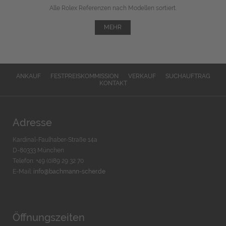
Alle Rolex Referenzen nach Modellen sortiert.
MEHR
ANKAUF
FESTPREISKOMMISSION
VERKAUF
SUCHAUFTRAG
KONTAKT
Adresse
Kardinal-Faulhaber-Straße 14a
D-80333 München
Telefon: +49 (0)89 29 32 70
E-Mail:
info@bachmann-scher.de
Öffnungszeiten