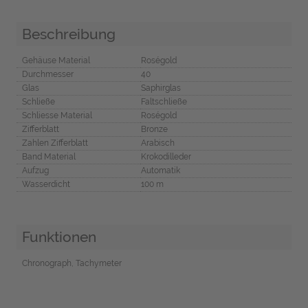
Beschreibung
Gehäuse Material
Roségold
Durchmesser
40
Glas
Saphirglas
Schließe
Faltschließe
Schliesse Material
Roségold
Zifferblatt
Bronze
Zahlen Zifferblatt
Arabisch
Band Material
Krokodilleder
Aufzug
Automatik
Wasserdicht
100 m
Funktionen
Chronograph, Tachymeter