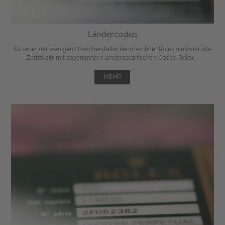
Ländercodes
Als einer der wenigen Uhrenhersteller kennzeichnet Rolex weltweit alle
Zertifikate mit sogenannten länderspezifischen Codes. Rolex ...
MEHR