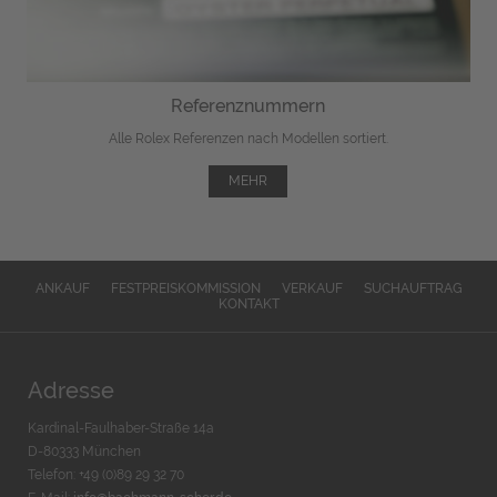
Referenznummern
Alle Rolex Referenzen nach Modellen sortiert.
MEHR
ANKAUF
FESTPREISKOMMISSION
VERKAUF
SUCHAUFTRAG
KONTAKT
Adresse
Kardinal-Faulhaber-Straße 14a
D-80333 München
Telefon: +49 (0)89 29 32 70