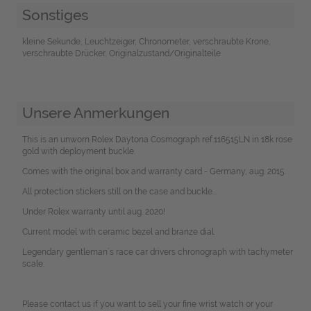
Sonstiges
kleine Sekunde, Leuchtzeiger, Chronometer, verschraubte Krone,
verschraubte Drücker, Originalzustand/Originalteile
Unsere Anmerkungen
This is an unworn Rolex Daytona Cosmograph ref.116515LN in 18k rose
gold with deployment buckle.
Comes with the original box and warranty card - Germany, aug. 2015.
All protection stickers still on the case and buckle...
Under Rolex warranty until aug. 2020!
Current model with ceramic bezel and branze dial.
Legendary gentleman´s race car drivers chronograph with tachymeter
scale.
Please contact us if you want to sell your fine wrist watch or your