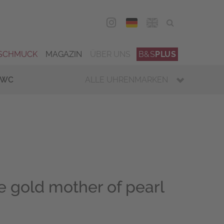
DEU
ENG
SCHMUCK
MAGAZIN
ÜBER UNS
B&S
PLUS
IWC
ALLE UHRENMARKEN
e gold mother of pearl