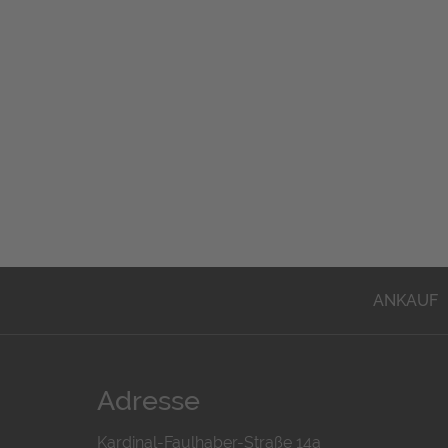
ANKAUF
Adresse
Kardinal-Faulhaber-Straße 14a