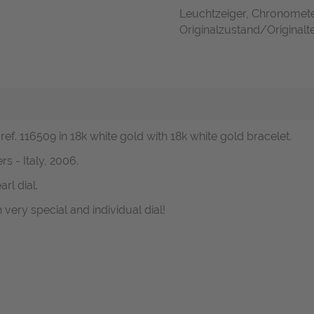
Leuchtzeiger, Chronomete
Originalzustand/Originalte
f. 116509 in 18k white gold with 18k white gold bracelet.
s - Italy, 2006.
rl dial.
ery special and individual dial!