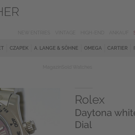
NEW ENTRIES
VINTAGE
HIGH-END
ANKAUF
ET
CZAPEK
A. LANGE & SÖHNE
OMEGA
CARTIER
Magazin
Sold Watches
Rolex
Daytona whit
Dial