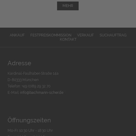
MEHR
ANKAUF
FESTPREISKOMMISSION
VERKAUF
SUCHAUFTRAG
KONTAKT
Adresse
Kardinal-Faulhaber-Straße 14a
D-80333 München
Telefon: +49 (0)89 29 32 70
E-Mail:
info@bachmann-scher.de
Öffnungszeiten
Mo-Fr. 10:30 Uhr - 18:30 Uhr