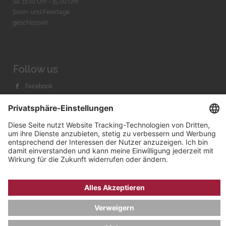
Sa. 11:00 Uhr - 15.00 Uhr
Sonn- und Feiertage
geschlossen
Follow us
Facebook
Instagram
Youtube
© 2026 by
Bachmann & Scher GmbH / Watchandco GmbH
DATENSCHUTZ
IMPRESSUM
VERSANDKOSTEN
AGB & WIDERRUF
COOKIE-EINSTELLUNGEN