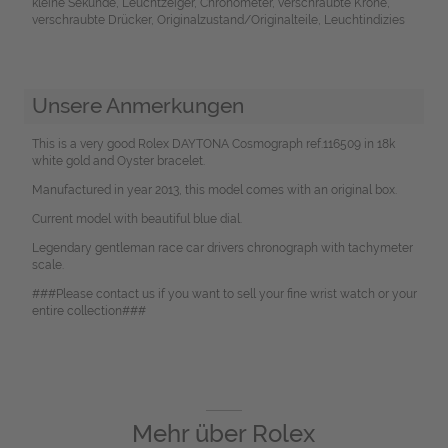
kleine Sekunde, Leuchtzeiger, Chronometer, verschraubte Krone,
verschraubte Drücker, Originalzustand/Originalteile, Leuchtindizies
Unsere Anmerkungen
This is a very good Rolex DAYTONA Cosmograph ref.116509 in 18k
white gold and Oyster bracelet.
Manufactured in year 2013, this model comes with an original box.
Current model with beautiful blue dial.
Legendary gentleman race car drivers chronograph with tachymeter
scale.
###Please contact us if you want to sell your fine wrist watch or your
entire collection###
Mehr über
Rolex