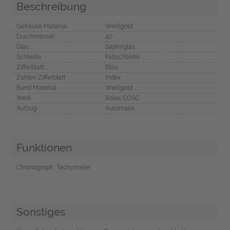
Beschreibung
Gehäuse Material
Weißgold
Durchmesser
40
Glas
Saphirglas
Schließe
Faltschließe
Zifferblatt
Blau
Zahlen Zifferblatt
Index
Band Material
Weißgold
Werk
Rolex COSC
Aufzug
Automatik
Funktionen
Chronograph, Tachymeter
Sonstiges