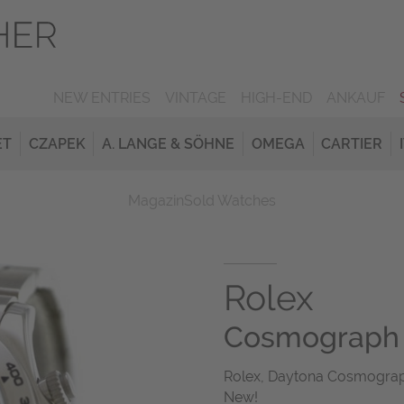
NEW ENTRIES
VINTAGE
HIGH-END
ANKAUF
ET
CZAPEK
A. LANGE & SÖHNE
OMEGA
CARTIER
Magazin
Sold Watches
Rolex
Cosmograph 
Rolex, Daytona Cosmograph,
New!