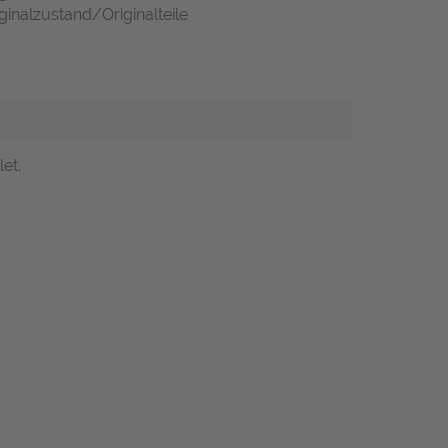
ginalzustand/Originalteile
et.