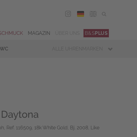
DEU
ENG
SCHMUCK
MAGAZIN
ÜBER UNS
B&S
PLUS
IWC
ALLE UHRENMARKEN
Daytona
 Ref. 116509, 18k White Gold, Bj. 2008, Like