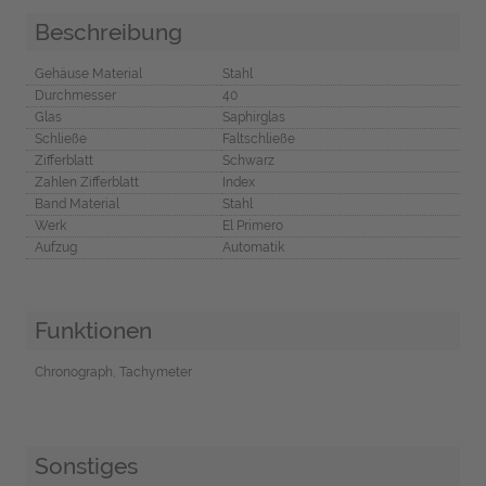
Beschreibung
Gehäuse Material
Stahl
Durchmesser
40
Glas
Saphirglas
Schließe
Faltschließe
Zifferblatt
Schwarz
Zahlen Zifferblatt
Index
Band Material
Stahl
Werk
El Primero
Aufzug
Automatik
Funktionen
Chronograph, Tachymeter
Sonstiges