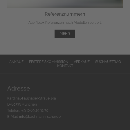
Referenznummern
Alle Rolex Referenzen nach Modellen sortiert.
MEHR
ANKAUF
FESTPREISKOMMISSION
VERKAUF
SUCHAUFTRAG
KONTAKT
Adresse
Kardinal-Faulhaber-Straße 14a
D-80333 München
Telefon: +49 (0)89 29 32 70
E-Mail:
info@bachmann-scher.de