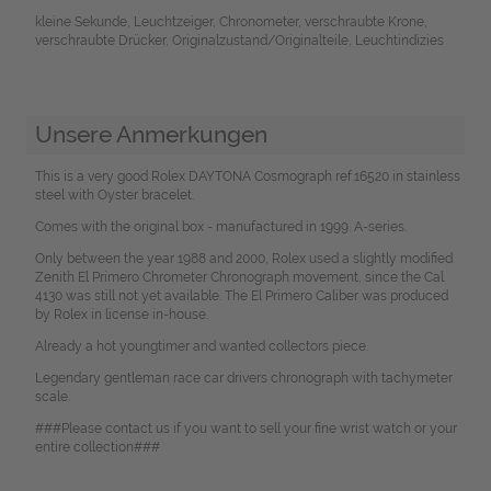
kleine Sekunde, Leuchtzeiger, Chronometer, verschraubte Krone,
verschraubte Drücker, Originalzustand/Originalteile, Leuchtindizies
Unsere Anmerkungen
This is a very good Rolex DAYTONA Cosmograph ref.16520 in stainless
steel with Oyster bracelet.
Comes with the original box - manufactured in 1999. A-series.
Only between the year 1988 and 2000, Rolex used a slightly modified
Zenith El Primero Chrometer Chronograph movement, since the Cal.
4130 was still not yet available. The El Primero Caliber was produced
by Rolex in license in-house.
Already a hot youngtimer and wanted collectors piece.
Legendary gentleman race car drivers chronograph with tachymeter
scale.
###Please contact us if you want to sell your fine wrist watch or your
entire collection###