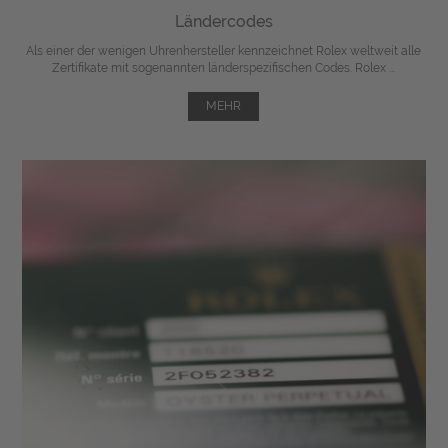
Ländercodes
Als einer der wenigen Uhrenhersteller kennzeichnet Rolex weltweit alle
Zertifikate mit sogenannten länderspezifischen Codes. Rolex ...
MEHR