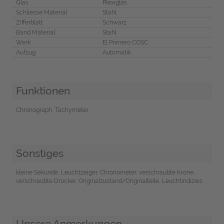
Glas
Plexiglas
Schliesse Material
Stahl
Zifferblatt
Schwarz
Band Material
Stahl
Werk
El Primero COSC
Aufzug
Automatik
Funktionen
Chronograph, Tachymeter
Sonstiges
kleine Sekunde, Leuchtzeiger, Chronometer, verschraubte Krone,
verschraubte Drücker, Originalzustand/Originalteile, Leuchtindizies
Unsere Anmerkungen