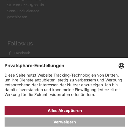
Sa. 11:00 Uhr - 15.00 Uhr
Sonn- und Feiertage
geschlossen
Follow us
Facebook
Instagram
Youtube
© 2026 by
Bachmann & Scher GmbH / Watchandco GmbH
DATENSCHUTZ
IMPRESSUM
VERSANDKOSTEN
AGB & WIDERRUF
COOKIE-EINSTELLUNGEN