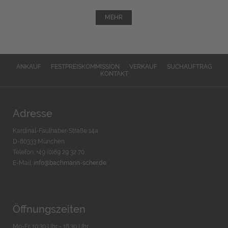
MEHR
ANKAUF
FESTPREISKOMMISSION
VERKAUF
SUCHAUFTRAG
KONTAKT
Adresse
Kardinal-Faulhaber-Straße 14a
D-80333 München
Telefon: +49 (0)89 29 32 70
E-Mail:
info@bachmann-scher.de
Öffnungszeiten
Mo-Fr. 10:30 Uhr - 18:30 Uhr