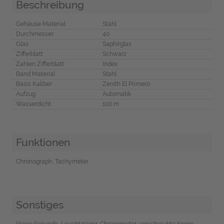
Beschreibung
Gehäuse Material
Stahl
Durchmesser
40
Glas
Saphirglas
Zifferblatt
Schwarz
Zahlen Zifferblatt
Index
Band Material
Stahl
Basis Kaliber
Zenith El Primero
Aufzug
Automatik
Wasserdicht
100 m
Funktionen
Chronograph, Tachymeter
Sonstiges
kleine Sekunde, Leuchtzeiger, Chronometer, verschraubte Krone,