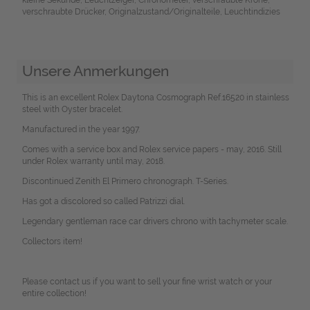
verschraubte Drücker, Originalzustand/Originalteile, Leuchtindizies
Unsere Anmerkungen
This is an excellent Rolex Daytona Cosmograph Ref.16520 in stainless
steel with Oyster bracelet.
Manufactured in the year 1997.
Comes with a service box and Rolex service papers - may, 2016. Still
under Rolex warranty until may, 2018.
Discontinued Zenith El Primero chronograph. T-Series.
Has got a discolored so called Patrizzi dial.
Legendary gentleman race car drivers chrono with tachymeter scale.
Collectors item!
Please contact us if you want to sell your fine wrist watch or your
entire collection!