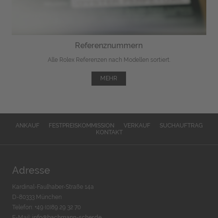
Referenznummern
Alle Rolex Referenzen nach Modellen sortiert.
MEHR
ANKAUF
FESTPREISKOMMISSION
VERKAUF
SUCHAUFTRAG
KONTAKT
Adresse
Kardinal-Faulhaber-Straße 14a
D-80333 München
Telefon: +49 (0)89 29 32 70
E-Mail:
info@bachmann-scher.de