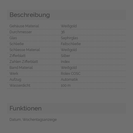
Beschreibung
Gehäuse Material
Weißgold
Durchmesser
36
Glas
Saphirglas
Schließe
Faltschließe
Schliesse Material
Weißgold
Zifferblatt
Silber
Zahlen Zifferblatt
Index
Band Material
Weißgold
Werk
Rolex COSC
Aufzug
Automatik
Wasserdicht
100 m
Funktionen
Datum, Wochentagsanzeige