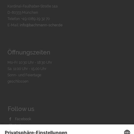
Kardinal-Faulhaber-Straße 14a
D-80333 München
Telefon: +49 (0)89 29 32 70
E-Mail:
info@bachmann-scher.de
Öffnungszeiten
Mo-Fr. 10:30 Uhr - 18:30 Uhr
Sa. 11:00 Uhr - 15.00 Uhr
Sonn- und Feiertage
geschlossen
Follow us
Facebook
Instagram
Youtube