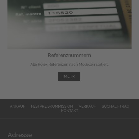
Referenznummern
Alle Rolex Referenzen nach Modellen sortiert.
MEHR
ANKAUF
FESTPREISKOMMISSION
VERKAUF
SUCHAUFTRAG
KONTAKT
Adresse