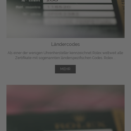
Ländercodes
Als einer der wenigen Uhrenhersteller kennzeichnet Rolex weltweit alle
Zertifikate mit sogenannten länderspezifischen Codes. Rolex ...
MEHR