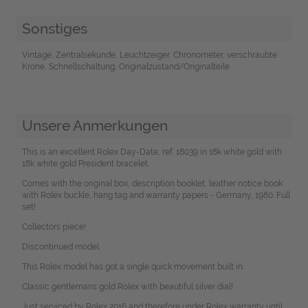
Sonstiges
Vintage, Zentralsekunde, Leuchtzeiger, Chronometer, verschraubte
Krone, Schnellschaltung, Originalzustand/Originalteile
Unsere Anmerkungen
This is an excellent Rolex Day-Date, ref. 18039 in 18k white gold with
18k white gold President bracelet.
Comes with the original box, description booklet, leather notice book
with Rolex buckle, hang tag and warranty papers - Germany, 1980. Full
set!
Collectors piece!
Discontinued model.
This Rolex model has got a single quick movement built in.
Classic gentlemans gold Rolex with beautiful silver dial!
Just serviced by Rolex 2016 and therefore under Rolex warranty until