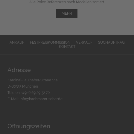
Alle Rolex Referenzen nach Modellen sortiert.
MEHR
ANKAUF
FESTPREISKOMMISSION
VERKAUF
SUCHAUFTRAG
KONTAKT
Adresse
Kardinal-Faulhaber-Straße 14a
D-80333 München
Telefon: +49 (0)89 29 32 70
E-Mail:
info@bachmann-scher.de
Öffnungszeiten