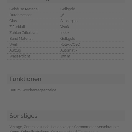
Gehäuse Material
Gelbgold
Durchmesser
36
Glas
Saphirglas
Zifferblatt
Weiß
Zahlen Zifferblatt
Index
Band Material
Gelbgold
Werk
Rolex COSC
Aufzug
Automatik
Wasserdicht
100 m
Funktionen
Datum, Wochentagsanzeige
Sonstiges
Vintage, Zentralsekunde, Leuchtzeiger, Chronometer, verschraubte
Krone, Schnellschaltung, Originalzustand/Originalteile