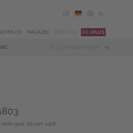
DEU
ENG
SCHMUCK
MAGAZIN
ÜBER UNS
B&S
PLUS
IWC
ALLE UHRENMARKEN
1803
n white gold, Baujahr 1968