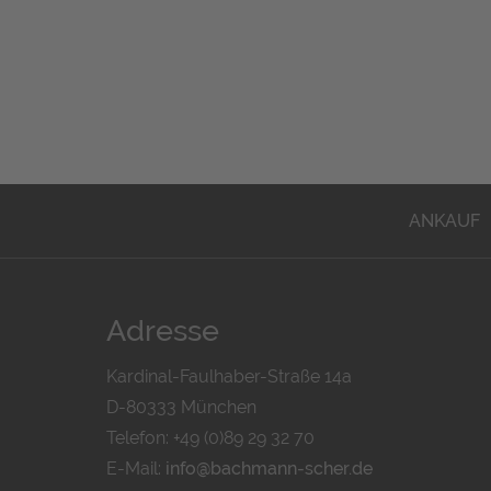
ANKAUF
Adresse
Kardinal-Faulhaber-Straße 14a
D-80333 München
Telefon: +49 (0)89 29 32 70
E-Mail:
info@bachmann-scher.de