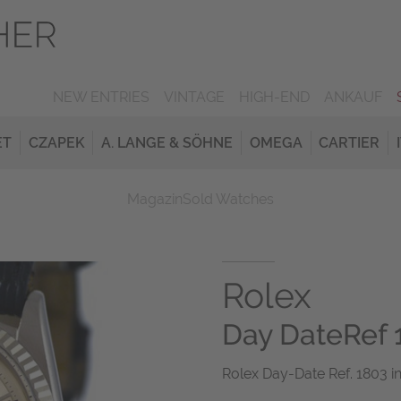
NEW ENTRIES
VINTAGE
HIGH-END
ANKAUF
ET
CZAPEK
A. LANGE & SÖHNE
OMEGA
CARTIER
Magazin
Sold Watches
Rolex
Day DateRef 
Rolex Day-Date Ref. 1803 i