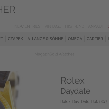
NEW ENTRIES
VINTAGE
HIGH-END
ANKAUF
ET
CZAPEK
A. LANGE & SÖHNE
OMEGA
CARTIER
Magazin
Sold Watches
Rolex
Daydate
Rolex, Day-Date, Ref. 1803, 