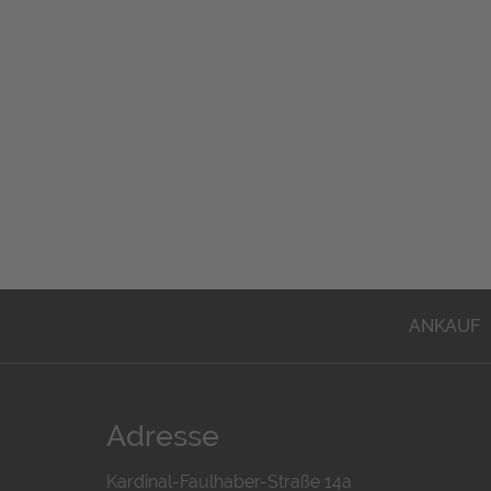
ANKAUF
Adresse
Kardinal-Faulhaber-Straße 14a