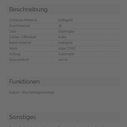
Beschreibung
Gehäuse Material
Gelbgold
Durchmesser
36
Glas
Saphirglas
Zahlen Zifferblatt
Index
Band Material
Gelbgold
Werk
rolex COSC
Aufzug
Automatik
Wasserdicht
100 m
Funktionen
Datum, Wochentagsanzeige
Sonstiges