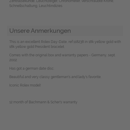
Zentralsekunde, Leuchtzeiger, Chronometer, verschraubte Krone,
Schnellschaltung, Leuchtindizies
Unsere Anmerkungen
This is an excellent Rolex Day-Date, ref.118238 in 18k yellow gold with
18k yellow gold President bracelet.
Comes with the original box and warranty papers - Germany, sept.
2002.
Has got a german date disc.
Beautiful and very classy gentleman's and lady's favorite.
Iconic Rolex model!
12 month of Bachmann & Scher's warranty