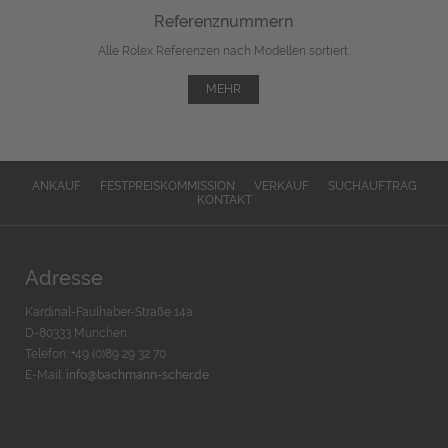
Referenznummern
Alle Rolex Referenzen nach Modellen sortiert.
MEHR
ANKAUF
FESTPREISKOMMISSION
VERKAUF
SUCHAUFTRAG
KONTAKT
Adresse
Kardinal-Faulhaber-Straße 14a
D-80333 München
Telefon: +49 (0)89 29 32 70
E-Mail:
info@bachmann-scher.de