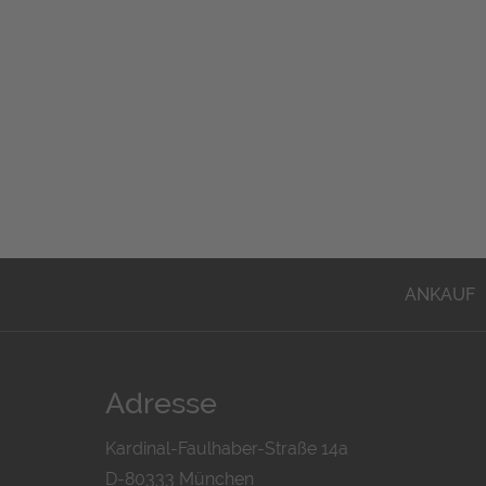
ANKAUF
Adresse
Kardinal-Faulhaber-Straße 14a
D-80333 München