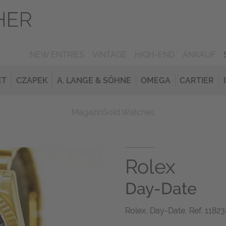
NEW ENTRIES
VINTAGE
HIGH-END
ANKAUF
ET
CZAPEK
A. LANGE & SÖHNE
OMEGA
CARTIER
Magazin
Sold Watches
Rolex
Day-Date
Rolex, Day-Date, Ref. 118238