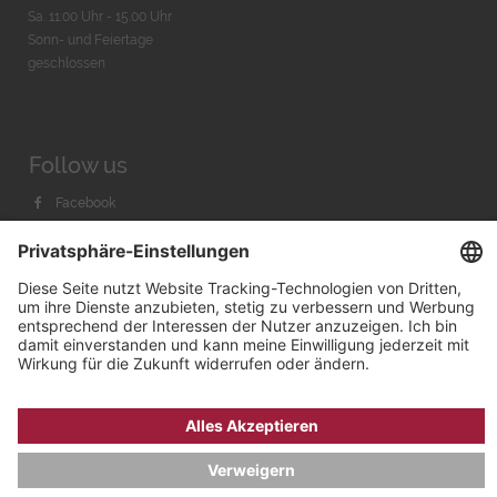
Sa. 11:00 Uhr - 15.00 Uhr
Sonn- und Feiertage
geschlossen
Follow us
Facebook
Instagram
Youtube
© 2026 by
Bachmann & Scher GmbH / Watchandco GmbH
DATENSCHUTZ
IMPRESSUM
VERSANDKOSTEN
AGB & WIDERRUF
COOKIE-EINSTELLUNGEN