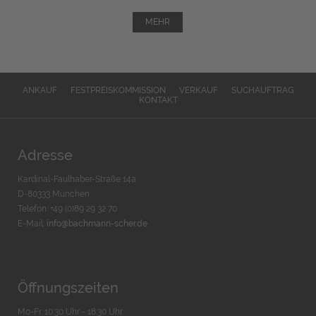
MEHR
ANKAUF
FESTPREISKOMMISSION
VERKAUF
SUCHAUFTRAG
KONTAKT
Adresse
Kardinal-Faulhaber-Straße 14a
D-80333 München
Telefon: +49 (0)89 29 32 70
E-Mail:
info@bachmann-scher.de
Öffnungszeiten
Mo-Fr. 10:30 Uhr - 18:30 Uhr