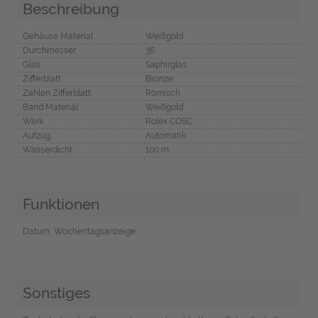
Beschreibung
Gehäuse Material
Weißgold
Durchmesser
36
Glas
Saphirglas
Zifferblatt
Bronze
Zahlen Zifferblatt
Römisch
Band Material
Weißgold
Werk
Rolex COSC
Aufzug
Automatik
Wasserdicht
100 m
Funktionen
Datum, Wochentagsanzeige
Sonstiges