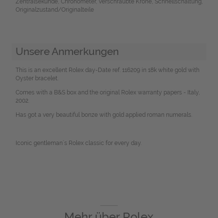
Zentralsekunde, Chronometer, verschraubte Krone, Schnellschaltung,
Originalzustand/Originalteile
Unsere Anmerkungen
This is an excellent Rolex day-Date ref. 116209 in 18k white gold with
Oyster bracelet.
Comes with a B&S box and the original Rolex warranty papers - Italy,
2002.
Has got a very beautiful bonze with gold applied roman numerals.
Iconic gentleman´s Rolex classic for every day.
Mehr über
Rolex