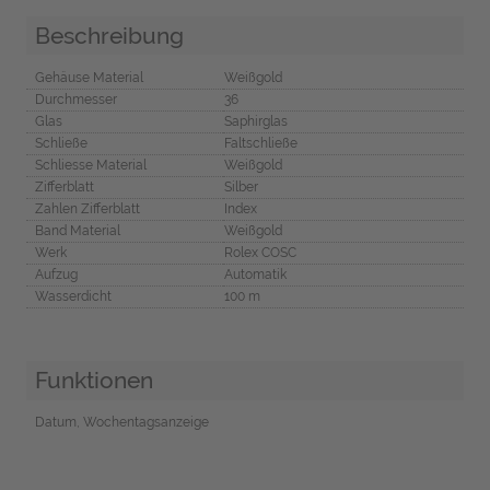
Beschreibung
Gehäuse Material
Weißgold
Durchmesser
36
Glas
Saphirglas
Schließe
Faltschließe
Schliesse Material
Weißgold
Zifferblatt
Silber
Zahlen Zifferblatt
Index
Band Material
Weißgold
Werk
Rolex COSC
Aufzug
Automatik
Wasserdicht
100 m
Funktionen
Datum, Wochentagsanzeige