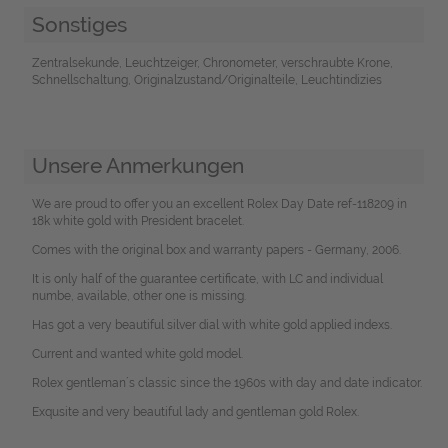
Sonstiges
Zentralsekunde, Leuchtzeiger, Chronometer, verschraubte Krone,
Schnellschaltung, Originalzustand/Originalteile, Leuchtindizies
Unsere Anmerkungen
We are proud to offer you an excellent Rolex Day Date ref-118209 in
18k white gold with President bracelet.
Comes with the original box and warranty papers - Germany, 2006.
It is only half of the guarantee certificate, with LC and individual
numbe, available, other one is missing.
Has got a very beautiful silver dial with white gold applied indexs.
Current and wanted white gold model.
Rolex gentleman´s classic since the 1960s with day and date indicator.
Exqusite and very beautiful lady and gentleman gold Rolex.