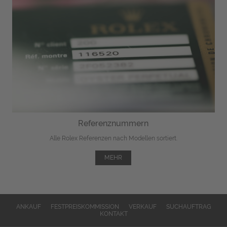
Referenznummern
Alle Rolex Referenzen nach Modellen sortiert.
MEHR
ANKAUF
FESTPREISKOMMISSION
VERKAUF
SUCHAUFTRAG
KONTAKT