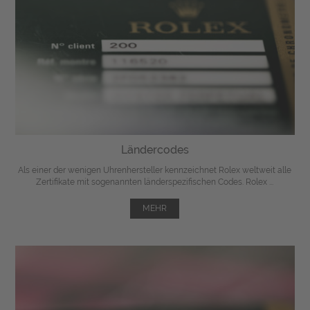
Ländercodes
Als einer der wenigen Uhrenhersteller kennzeichnet Rolex weltweit alle
Zertifikate mit sogenannten länderspezifischen Codes. Rolex ...
MEHR